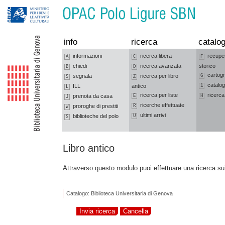
Vai alla navigazione
Vai al contenuto
info
ricerca
catalog
informazioni
ricerca libera
recupe
A
C
F
chiedi
ricerca avanzata
storico
B
D
cartogr
segnala
ricerca per libro
G
S
Z
catalog
ILL
antico
1
L
ricerca per liste
ricerca
prenota da casa
E
H
J
ricerche effettuate
proroghe di prestiti
R
W
ultimi arrivi
biblioteche del polo
U
S
Libro antico
Attraverso questo modulo puoi effettuare una ricerca sui
Catalogo: Biblioteca Universitaria di Genova