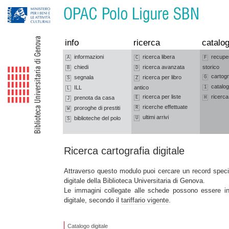
Vai alla navigazione
Vai al contenuto
info
ricerca
catalog
informazioni
ricerca libera
recupe
A
C
F
chiedi
ricerca avanzata
storico
B
D
cartogr
segnala
ricerca per libro
G
S
Z
catalog
ILL
antico
1
L
ricerca per liste
ricerca
prenota da casa
E
H
J
ricerche effettuate
proroghe di prestiti
R
W
ultimi arrivi
biblioteche del polo
U
S
Ricerca cartografia digitale
Attraverso questo modulo puoi cercare un record speci
digitale della Biblioteca Universitaria di Genova.
Le immagini collegate alle schede possono essere i
digitale, secondo il
tariffario vigente
.
Catalogo digitale