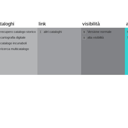
taloghi
link
visibilità
a
recupero catalogo storico
altri cataloghi
Versione normale
I
N
cartografia digitale
alta visibilità
V
catalogo incunaboli
ricerca multicatalogo