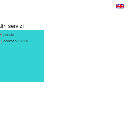
ltri servizi
portale
P
accesso Z39.50
T