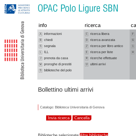
Vai alla navigazione
Vai al contenuto
info
ricerca
ca
informazioni
ricerca libera
A
C
F
chiedi
ricerca avanzata
B
D
G
segnala
ricerca per libro antico
S
Z
1
ILL
ricerca per liste
L
E
H
prenota da casa
ricerche effettuate
J
R
proroghe di prestiti
ultimi arrivi
W
U
biblioteche del polo
S
Bollettino ultimi arrivi
Catalogo: Biblioteca Universitaria di Genova
Biblioteche selezionate:
Altre biblioteche