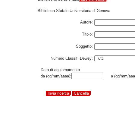
Biblioteca Statale Universitaria di Genova
Autore:
Titolo:
Soggetto:
Numero Classif. Dewey:
Data di aggiornamento
da (gg/mm/aaaa):
a (gg/mm/aaa