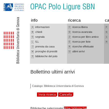
Vai alla navigazione
Vai al contenuto
info
ricerca
ca
informazioni
ricerca libera
A
C
F
chiedi
ricerca avanzata
B
D
G
segnala
ricerca per libro antico
S
Z
1
ILL
ricerca per liste
L
E
H
prenota da casa
ricerche effettuate
J
R
proroghe di prestiti
ultimi arrivi
W
U
biblioteche del polo
S
Bollettino ultimi arrivi
Catalogo: Biblioteca Universitaria di Genova
Biblioteche selezionate:
Altre biblioteche