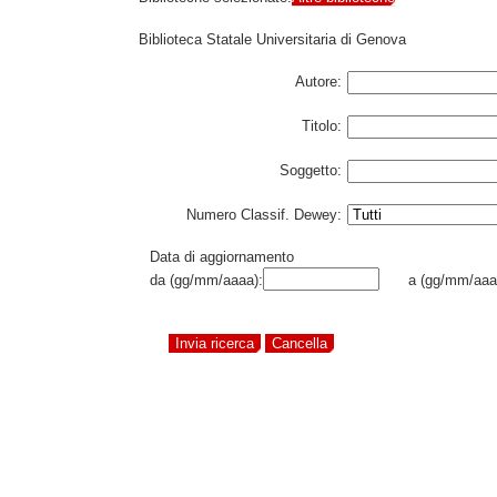
Biblioteca Statale Universitaria di Genova
Autore:
Titolo:
Soggetto:
Numero Classif. Dewey:
Data di aggiornamento
da (gg/mm/aaaa):
a (gg/mm/aaa