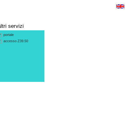
ltri servizi
portale
P
accesso Z39.50
T