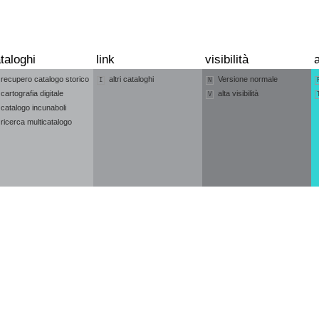
taloghi
link
visibilità
a
recupero catalogo storico
altri cataloghi
Versione normale
I
N
cartografia digitale
alta visibilità
V
catalogo incunaboli
ricerca multicatalogo