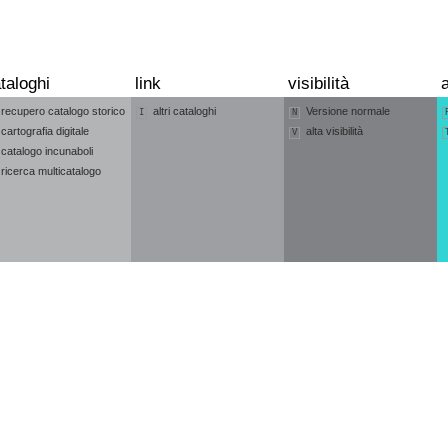
taloghi
link
visibilità
a
recupero catalogo storico
altri cataloghi
Versione normale
I
N
cartografia digitale
alta visibilità
V
catalogo incunaboli
ricerca multicatalogo