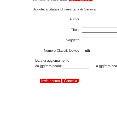
Biblioteca Statale Universitaria di Genova
Autore:
Titolo:
Soggetto:
Numero Classif. Dewey:
Data di aggiornamento
da (gg/mm/aaaa):
a (gg/mm/aaa