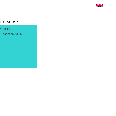
ltri servizi
portale
P
accesso Z39.50
T