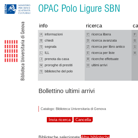
Vai alla navigazione
Vai al contenuto
info
ricerca
ca
informazioni
ricerca libera
A
C
F
chiedi
ricerca avanzata
B
D
G
segnala
ricerca per libro antico
S
Z
1
ILL
ricerca per liste
L
E
H
prenota da casa
ricerche effettuate
J
R
proroghe di prestiti
ultimi arrivi
W
U
biblioteche del polo
S
Bollettino ultimi arrivi
Catalogo: Biblioteca Universitaria di Genova
Biblioteche selezionate:
Altre biblioteche