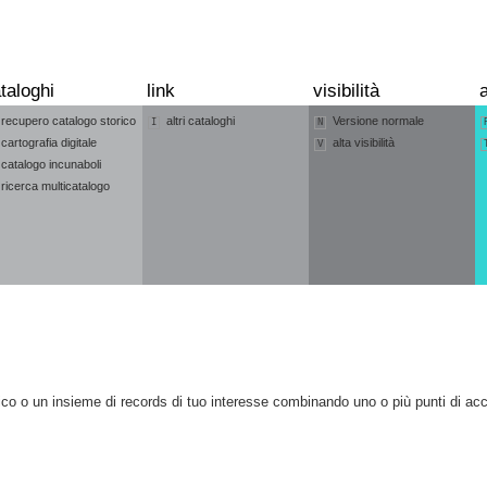
taloghi
link
visibilità
a
recupero catalogo storico
altri cataloghi
Versione normale
I
N
cartografia digitale
alta visibilità
V
catalogo incunaboli
ricerca multicatalogo
co o un insieme di records di tuo interesse combinando uno o più punti di ac