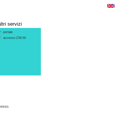
ltri servizi
portale
P
accesso Z39.50
T
cesso.