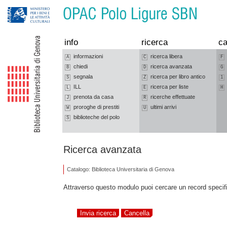
Vai alla navigazione
Vai al contenuto
info
ricerca
ca
informazioni
ricerca libera
A
C
F
chiedi
ricerca avanzata
B
D
G
segnala
ricerca per libro antico
S
Z
1
ILL
ricerca per liste
L
E
H
prenota da casa
ricerche effettuate
J
R
proroghe di prestiti
ultimi arrivi
W
U
biblioteche del polo
S
Ricerca avanzata
Catalogo: Biblioteca Universitaria di Genova
Attraverso questo modulo puoi cercare un record specifi