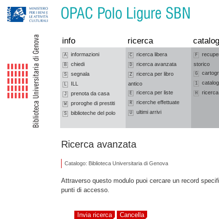
Vai alla navigazione
Vai al contenuto
info
ricerca
catalog
informazioni
ricerca libera
recupe
A
C
F
chiedi
ricerca avanzata
storico
B
D
cartogr
segnala
ricerca per libro
G
S
Z
catalog
ILL
antico
1
L
ricerca per liste
ricerca
prenota da casa
E
H
J
ricerche effettuate
proroghe di prestiti
R
W
ultimi arrivi
biblioteche del polo
U
S
Ricerca avanzata
Catalogo: Biblioteca Universitaria di Genova
Attraverso questo modulo puoi cercare un record specif
punti di accesso.