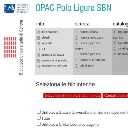
Vai alla navigazione
Vai al contenuto
info
ricerca
catalog
informazioni
ricerca libera
recupe
A
C
F
chiedi
ricerca avanzata
storico
B
D
cartogr
segnala
ricerca per libro
G
S
Z
catalog
ILL
antico
1
L
ricerca per liste
ricerca
prenota da casa
E
H
J
ricerche effettuate
proroghe di prestiti
R
W
ultimi arrivi
biblioteche del polo
U
S
Seleziona le biblioteche
Biblioteca Statale Universitaria di Genova dipendente
Tutte
Biblioteca Civica Leonardo Lagorio