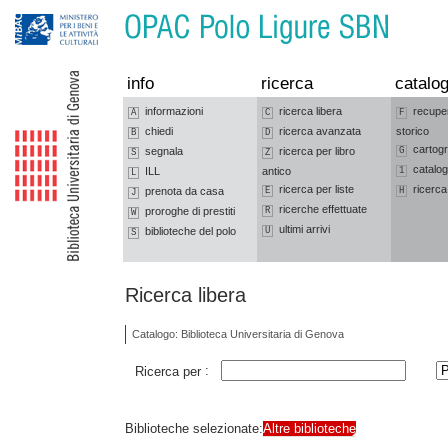
Vai alla navigazione
Vai al contenuto
info
ricerca
catalog
informazioni
ricerca libera
recupe
A
C
F
chiedi
ricerca avanzata
storico
B
D
cartogr
segnala
ricerca per libro
G
S
Z
catalog
ILL
antico
1
L
ricerca per liste
ricerca
prenota da casa
E
H
J
ricerche effettuate
proroghe di prestiti
R
W
ultimi arrivi
biblioteche del polo
U
S
Ricerca libera
Catalogo: Biblioteca Universitaria di Genova
:
Ricerca per
Biblioteche selezionate:
Altre biblioteche