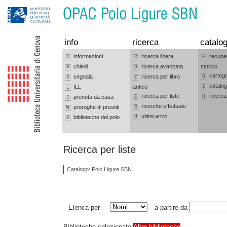
Vai alla navigazione
Vai al contenuto
info
ricerca
catalog
informazioni
ricerca libera
recupe
A
C
F
chiedi
ricerca avanzata
storico
B
D
cartogr
segnala
ricerca per libro
G
S
Z
catalog
ILL
antico
1
L
ricerca per liste
ricerca
prenota da casa
E
H
J
ricerche effettuate
proroghe di prestiti
R
W
ultimi arrivi
biblioteche del polo
U
S
Ricerca per liste
Catalogo: Polo Ligure SBN
:
Elenca per
a partire da
Biblioteche selezionate:
Altre biblioteche