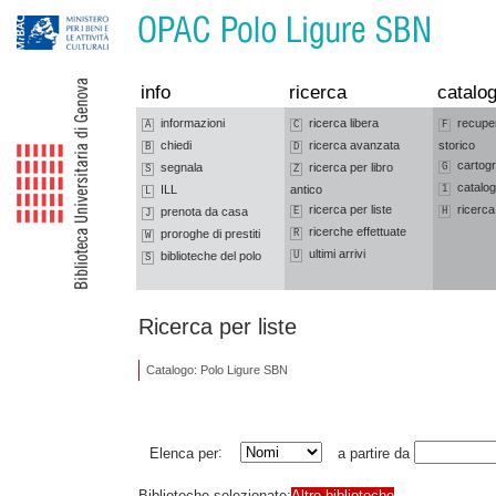
Vai alla navigazione
Vai al contenuto
info
ricerca
catalog
informazioni
ricerca libera
recupe
A
C
F
chiedi
ricerca avanzata
storico
B
D
cartogr
segnala
ricerca per libro
G
S
Z
catalog
ILL
antico
1
L
ricerca per liste
ricerca
prenota da casa
E
H
J
ricerche effettuate
proroghe di prestiti
R
W
ultimi arrivi
biblioteche del polo
U
S
Ricerca per liste
Catalogo: Polo Ligure SBN
:
Elenca per
a partire da
Biblioteche selezionate:
Altre biblioteche