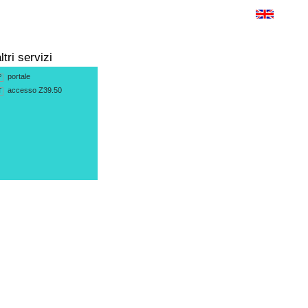
ltri servizi
portale
P
accesso Z39.50
T