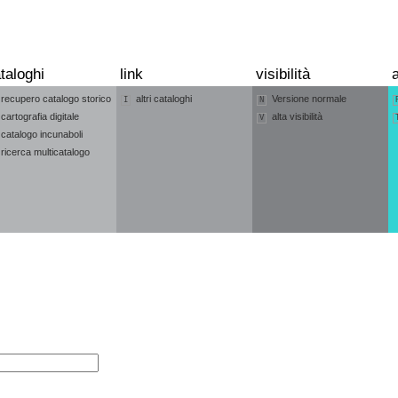
taloghi
link
visibilità
a
recupero catalogo storico
altri cataloghi
Versione normale
I
N
cartografia digitale
alta visibilità
V
catalogo incunaboli
ricerca multicatalogo