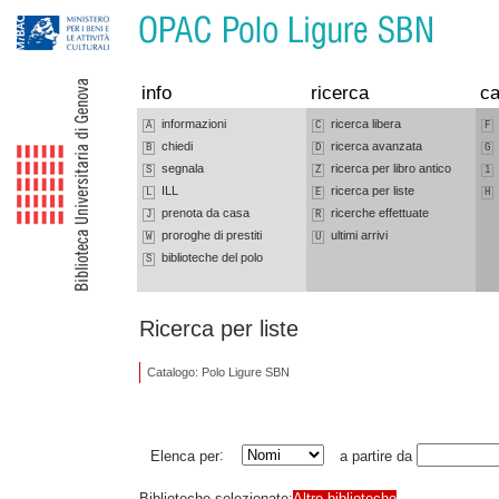
Vai alla navigazione
Vai al contenuto
info
ricerca
ca
informazioni
ricerca libera
A
C
F
chiedi
ricerca avanzata
B
D
G
segnala
ricerca per libro antico
S
Z
1
ILL
ricerca per liste
L
E
H
prenota da casa
ricerche effettuate
J
R
proroghe di prestiti
ultimi arrivi
W
U
biblioteche del polo
S
Ricerca per liste
Catalogo: Polo Ligure SBN
:
Elenca per
a partire da
Biblioteche selezionate:
Altre biblioteche