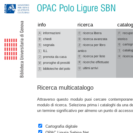
Vai alla navigazione
Vai al contenuto
info
ricerca
catalog
informazioni
ricerca libera
recupe
A
C
F
chiedi
ricerca avanzata
storico
B
D
cartogr
segnala
ricerca per libro
G
S
Z
catalog
ILL
antico
1
L
ricerca per liste
ricerca
prenota da casa
E
H
J
ricerche effettuate
proroghe di prestiti
R
W
ultimi arrivi
biblioteche del polo
U
S
Ricerca multicatalogo
Attraverso questo modulo puoi cercare contemporane
modulo di ricerca. Seleziona prima i cataloghi da una del
un termine significativo per almeno un punto di accesso 
Cartografia digitale
OPAC Liguria Sebina Net