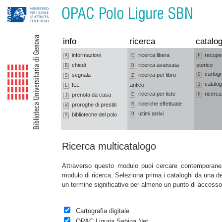
Vai alla navigazione
Vai al contenuto
info
ricerca
catalog
informazioni
ricerca libera
recupe
A
C
F
chiedi
ricerca avanzata
storico
B
D
cartogr
segnala
ricerca per libro
G
S
Z
catalog
ILL
antico
1
L
ricerca per liste
ricerca
prenota da casa
E
H
J
ricerche effettuate
proroghe di prestiti
R
W
ultimi arrivi
biblioteche del polo
U
S
Ricerca multicatalogo
Attraverso questo modulo puoi cercare contemporane
modulo di ricerca. Seleziona prima i cataloghi da una del
un termine significativo per almeno un punto di accesso 
Cartografia digitale
OPAC Liguria Sebina Net