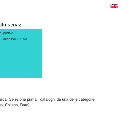
ltri servizi
portale
P
accesso Z39.50
T
ca. Seleziona prima i cataloghi da una delle categorie
go, Collana, Data).