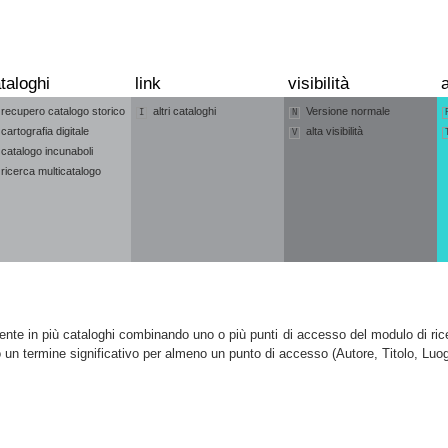
taloghi
link
visibilità
a
recupero catalogo storico
altri cataloghi
Versione normale
I
N
cartografia digitale
alta visibilità
V
catalogo incunaboli
ricerca multicatalogo
e in più cataloghi combinando uno o più punti di accesso del modulo di ricer
do un termine significativo per almeno un punto di accesso (Autore, Titolo, Luo