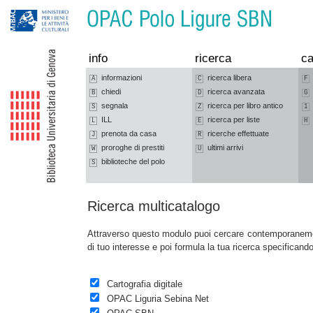
Vai alla navigazione
Vai al contenuto
info
ricerca
ca
informazioni
ricerca libera
A
C
F
chiedi
ricerca avanzata
B
D
G
segnala
ricerca per libro antico
S
Z
1
ILL
ricerca per liste
L
E
H
prenota da casa
ricerche effettuate
J
R
proroghe di prestiti
ultimi arrivi
W
U
biblioteche del polo
S
Ricerca multicatalogo
Attraverso questo modulo puoi cercare contemporanement
di tuo interesse e poi formula la tua ricerca specifican
Cartografia digitale
OPAC Liguria Sebina Net