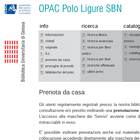
Vai alla navigazione
Vai al contenuto
info
ricerca
catalog
informazioni
ricerca libera
recupe
A
C
F
chiedi
ricerca avanzata
storico
B
D
cartogr
segnala
ricerca per libro
G
S
Z
catalog
ILL
antico
1
L
ricerca per liste
ricerca
prenota da casa
E
H
J
ricerche effettuate
proroghe di prestiti
R
W
ultimi arrivi
biblioteche del polo
U
S
Prenota da casa
Gli utenti regolarmente registrati presso la nostra bi
consultazione e/o prestito inoltrando una
prenotazione
L'accesso alla maschera dei 'Servizi' avviene come di 
rintracciabili in esso.
E' possibile inoltrare prenotazioni anche sul material
collocazione accedendo direttamente alla maschera de