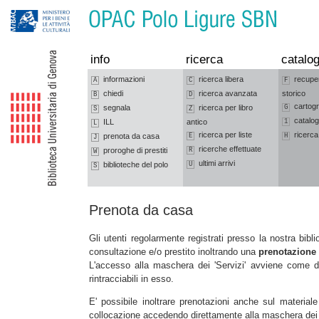
Vai alla navigazione
Vai al contenuto
info
ricerca
catalog
informazioni
ricerca libera
recupe
A
C
F
chiedi
ricerca avanzata
storico
B
D
cartogr
segnala
ricerca per libro
G
S
Z
catalog
ILL
antico
1
L
ricerca per liste
ricerca
prenota da casa
E
H
J
ricerche effettuate
proroghe di prestiti
R
W
ultimi arrivi
biblioteche del polo
U
S
Prenota da casa
Gli utenti regolarmente registrati presso la nostra bi
consultazione e/o prestito inoltrando una
prenotazione
L'accesso alla maschera dei 'Servizi' avviene come di 
rintracciabili in esso.
E' possibile inoltrare prenotazioni anche sul material
collocazione accedendo direttamente alla maschera de