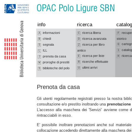
Vai alla navigazione
Vai al contenuto
info
ricerca
catalog
informazioni
ricerca libera
recupe
A
C
F
chiedi
ricerca avanzata
storico
B
D
cartogr
segnala
ricerca per libro
G
S
Z
catalog
ILL
antico
1
L
ricerca per liste
ricerca
prenota da casa
E
H
J
ricerche effettuate
proroghe di prestiti
R
W
ultimi arrivi
biblioteche del polo
U
S
Prenota da casa
Gli utenti regolarmente registrati presso la nostra bi
consultazione e/o prestito inoltrando una
prenotazione
L'accesso alla maschera dei 'Servizi' avviene come di 
rintracciabili in esso.
E' possibile inoltrare prenotazioni anche sul material
collocazione accedendo direttamente alla maschera de