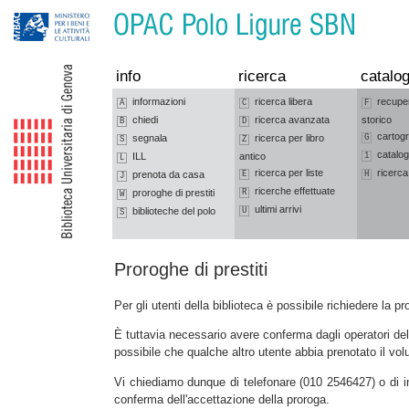
Vai alla navigazione
Vai al contenuto
info
ricerca
catalog
informazioni
ricerca libera
recupe
A
C
F
chiedi
ricerca avanzata
storico
B
D
cartogr
segnala
ricerca per libro
G
S
Z
catalog
ILL
antico
1
L
ricerca per liste
ricerca
prenota da casa
E
H
J
ricerche effettuate
proroghe di prestiti
R
W
ultimi arrivi
biblioteche del polo
U
S
Proroghe di prestiti
Per gli utenti della biblioteca è possibile richiedere la p
È tuttavia necessario avere conferma dagli operatori del
possibile che qualche altro utente abbia prenotato il vo
Vi chiediamo dunque di telefonare (010 2546427) o di in
conferma dell'accettazione della proroga.