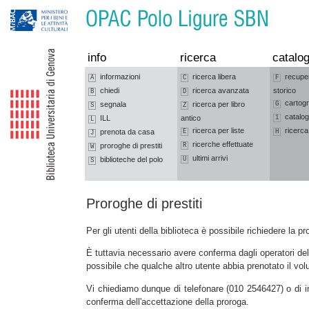
Vai alla navigazione
Vai al contenuto
info
ricerca
catalog
informazioni
ricerca libera
recupe
A
C
F
chiedi
ricerca avanzata
storico
B
D
cartogr
segnala
ricerca per libro
G
S
Z
catalog
ILL
antico
1
L
ricerca per liste
ricerca
prenota da casa
E
H
J
ricerche effettuate
proroghe di prestiti
R
W
ultimi arrivi
biblioteche del polo
U
S
Proroghe di prestiti
Per gli utenti della biblioteca è possibile richiedere la p
È tuttavia necessario avere conferma dagli operatori del
possibile che qualche altro utente abbia prenotato il vo
Vi chiediamo dunque di telefonare (010 2546427) o di in
conferma dell'accettazione della proroga.