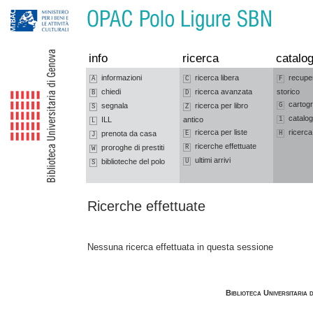
Vai alla navigazione
Vai al contenuto
info
ricerca
catalog
informazioni
ricerca libera
recupe
A
C
F
chiedi
ricerca avanzata
storico
B
D
cartogr
segnala
ricerca per libro
G
S
Z
catalog
ILL
antico
1
L
ricerca per liste
ricerca
prenota da casa
E
H
J
ricerche effettuate
proroghe di prestiti
R
W
ultimi arrivi
biblioteche del polo
U
S
Ricerche effettuate
Nessuna ricerca effettuata in questa sessione
Biblioteca Universitaria 