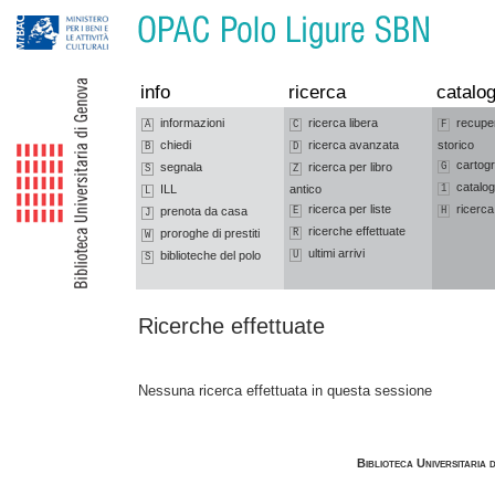
Vai alla navigazione
Vai al contenuto
info
ricerca
catalog
informazioni
ricerca libera
recupe
A
C
F
chiedi
ricerca avanzata
storico
B
D
cartogr
segnala
ricerca per libro
G
S
Z
catalog
ILL
antico
1
L
ricerca per liste
ricerca
prenota da casa
E
H
J
ricerche effettuate
proroghe di prestiti
R
W
ultimi arrivi
biblioteche del polo
U
S
Ricerche effettuate
Nessuna ricerca effettuata in questa sessione
Biblioteca Universitaria 