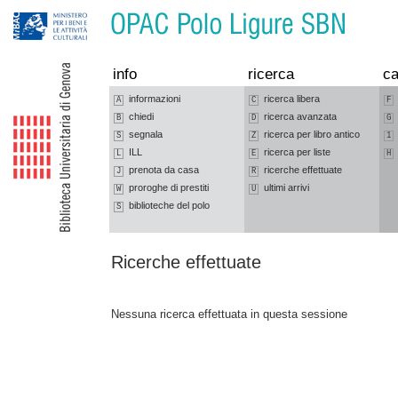
Vai alla navigazione
Vai al contenuto
info
ricerca
ca
informazioni
ricerca libera
A
C
F
chiedi
ricerca avanzata
B
D
G
segnala
ricerca per libro antico
S
Z
1
ILL
ricerca per liste
L
E
H
prenota da casa
ricerche effettuate
J
R
proroghe di prestiti
ultimi arrivi
W
U
biblioteche del polo
S
Ricerche effettuate
Nessuna ricerca effettuata in questa sessione