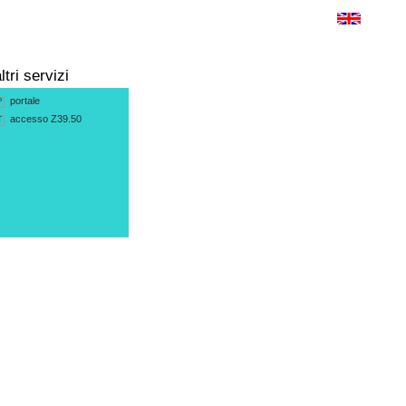
ltri servizi
portale
P
accesso Z39.50
T