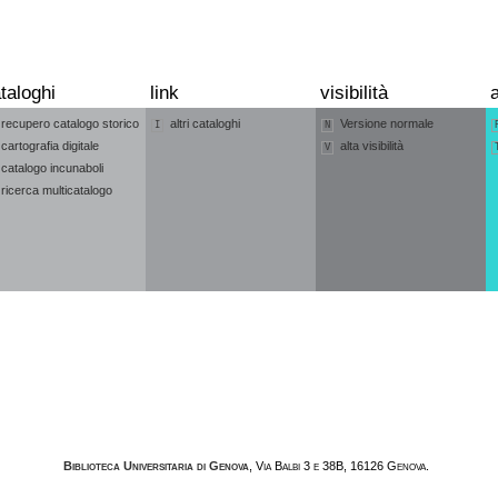
taloghi
link
visibilità
a
recupero catalogo storico
altri cataloghi
Versione normale
I
N
cartografia digitale
alta visibilità
V
catalogo incunaboli
ricerca multicatalogo
Biblioteca Universitaria di Genova
, Via Balbi 3 e 38B, 16126 Genova.