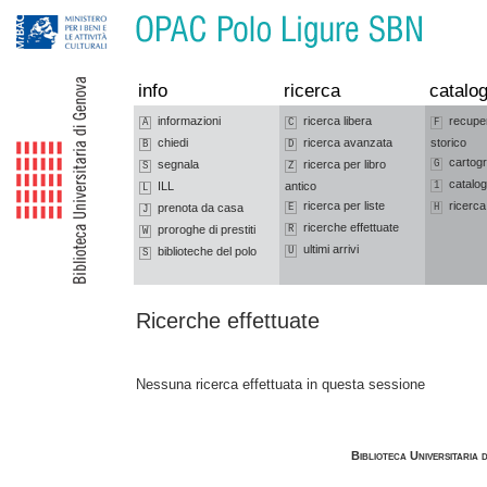
Vai alla navigazione
Vai al contenuto
info
ricerca
catalog
informazioni
ricerca libera
recupe
A
C
F
chiedi
ricerca avanzata
storico
B
D
cartogr
segnala
ricerca per libro
G
S
Z
catalog
ILL
antico
1
L
ricerca per liste
ricerca
prenota da casa
E
H
J
ricerche effettuate
proroghe di prestiti
R
W
ultimi arrivi
biblioteche del polo
U
S
Ricerche effettuate
Nessuna ricerca effettuata in questa sessione
Biblioteca Universitaria 