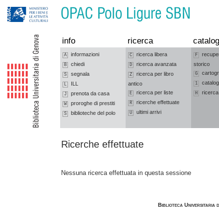
Vai alla navigazione
Vai al contenuto
info
ricerca
catalog
informazioni
ricerca libera
recupe
A
C
F
chiedi
ricerca avanzata
storico
B
D
cartogr
segnala
ricerca per libro
G
S
Z
catalog
ILL
antico
1
L
ricerca per liste
ricerca
prenota da casa
E
H
J
ricerche effettuate
proroghe di prestiti
R
W
ultimi arrivi
biblioteche del polo
U
S
Ricerche effettuate
Nessuna ricerca effettuata in questa sessione
Biblioteca Universitaria 