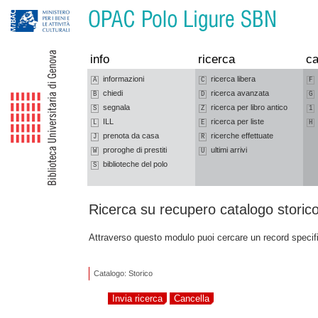
Vai alla navigazione
Vai al contenuto
info
ricerca
ca
informazioni
ricerca libera
A
C
F
chiedi
ricerca avanzata
B
D
G
segnala
ricerca per libro antico
S
Z
1
ILL
ricerca per liste
L
E
H
prenota da casa
ricerche effettuate
J
R
proroghe di prestiti
ultimi arrivi
W
U
biblioteche del polo
S
Ricerca su recupero catalogo storic
Attraverso questo modulo puoi cercare un record specif
Catalogo: Storico