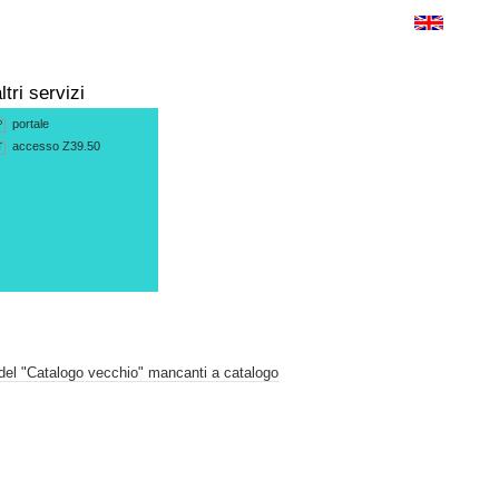
ltri servizi
portale
P
accesso Z39.50
T
 del "Catalogo vecchio" mancanti a catalogo