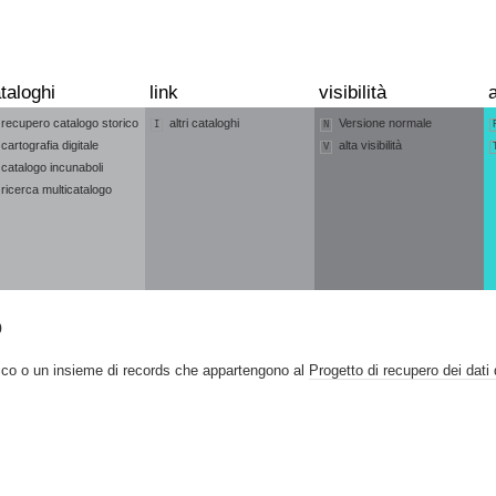
taloghi
link
visibilità
a
recupero catalogo storico
altri cataloghi
Versione normale
I
N
cartografia digitale
alta visibilità
V
catalogo incunaboli
ricerca multicatalogo
o
ico o un insieme di records che appartengono al
Progetto di recupero dei dati