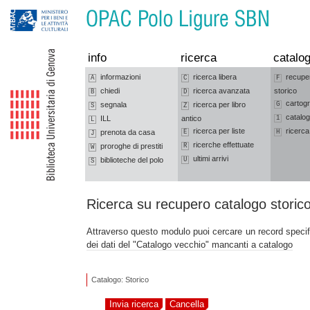
Vai alla navigazione
Vai al contenuto
info
ricerca
catalog
informazioni
ricerca libera
recupe
A
C
F
chiedi
ricerca avanzata
storico
B
D
cartogr
segnala
ricerca per libro
G
S
Z
catalog
ILL
antico
1
L
ricerca per liste
ricerca
prenota da casa
E
H
J
ricerche effettuate
proroghe di prestiti
R
W
ultimi arrivi
biblioteche del polo
U
S
Ricerca su recupero catalogo storic
Attraverso questo modulo puoi cercare un record speci
dei dati del "Catalogo vecchio" mancanti a catalogo
Catalogo: Storico