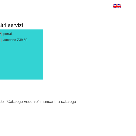
ltri servizi
portale
P
accesso Z39.50
T
 del "Catalogo vecchio" mancanti a catalogo