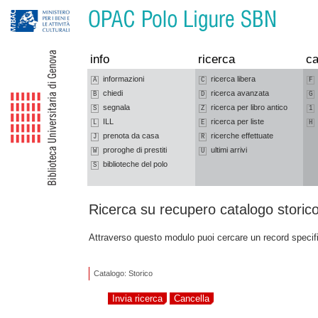
Vai alla navigazione
Vai al contenuto
info
ricerca
ca
informazioni
ricerca libera
A
C
F
chiedi
ricerca avanzata
B
D
G
segnala
ricerca per libro antico
S
Z
1
ILL
ricerca per liste
L
E
H
prenota da casa
ricerche effettuate
J
R
proroghe di prestiti
ultimi arrivi
W
U
biblioteche del polo
S
Ricerca su recupero catalogo storic
Attraverso questo modulo puoi cercare un record specif
Catalogo: Storico