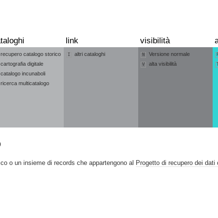
taloghi
link
visibilità
a
recupero catalogo storico
altri cataloghi
Versione normale
I
N
cartografia digitale
alta visibilità
V
catalogo incunaboli
ricerca multicatalogo
o
ico o un insieme di records che appartengono al
Progetto di recupero dei dati