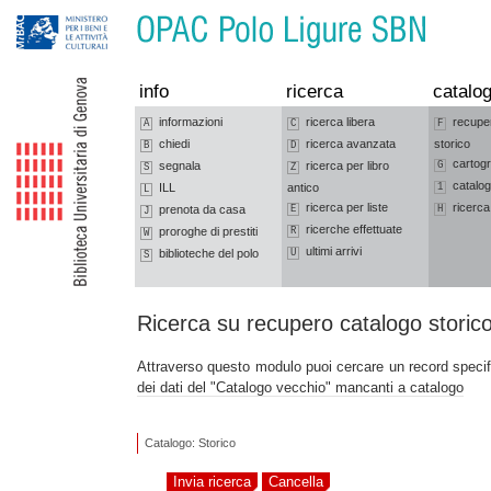
Vai alla navigazione
Vai al contenuto
info
ricerca
catalog
informazioni
ricerca libera
recupe
A
C
F
chiedi
ricerca avanzata
storico
B
D
cartogr
segnala
ricerca per libro
G
S
Z
catalog
ILL
antico
1
L
ricerca per liste
ricerca
prenota da casa
E
H
J
ricerche effettuate
proroghe di prestiti
R
W
ultimi arrivi
biblioteche del polo
U
S
Ricerca su recupero catalogo storic
Attraverso questo modulo puoi cercare un record speci
dei dati del "Catalogo vecchio" mancanti a catalogo
Catalogo: Storico