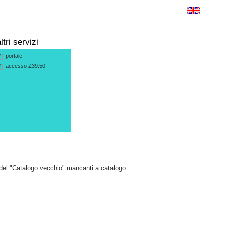
ltri servizi
portale
P
accesso Z39.50
T
 del "Catalogo vecchio" mancanti a catalogo