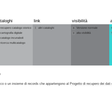
taloghi
link
visibilità
a
recupero catalogo storico
altri cataloghi
Versione normale
I
N
cartografia digitale
alta visibilità
V
catalogo incunaboli
ricerca multicatalogo
o
ico o un insieme di records che appartengono al
Progetto di recupero dei dati