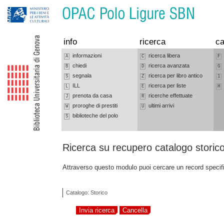
Vai alla navigazione
Vai al contenuto
info
ricerca
ca
informazioni
ricerca libera
A
C
F
chiedi
ricerca avanzata
B
D
G
segnala
ricerca per libro antico
S
Z
1
ILL
ricerca per liste
L
E
H
prenota da casa
ricerche effettuate
J
R
proroghe di prestiti
ultimi arrivi
W
U
biblioteche del polo
S
Ricerca su recupero catalogo storic
Attraverso questo modulo puoi cercare un record specif
Catalogo: Storico