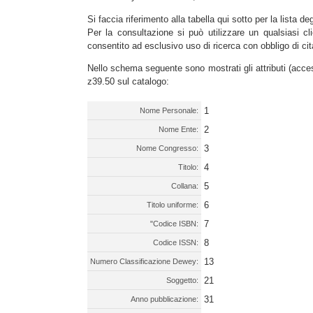
Si faccia riferimento alla tabella qui sotto per la lista de
Per la consultazione si può utilizzare un qualsiasi cli
consentito ad esclusivo uso di ricerca con obbligo di cit
Nello schema seguente sono mostrati gli attributi (acces
z39.50 sul catalogo:
1
Nome Personale:
2
Nome Ente:
3
Nome Congresso:
4
Titolo:
5
Collana:
6
Titolo uniforme:
7
"Codice ISBN:
8
Codice ISSN:
13
Numero Classificazione Dewey:
21
Soggetto:
31
Anno pubblicazione: