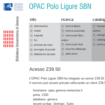
Vai alla navigazione
Vai al contenuto
info
ricerca
catalog
informazioni
ricerca libera
recupe
A
C
F
chiedi
ricerca avanzata
storico
B
D
cartogr
segnala
ricerca per libro
G
S
Z
catalog
ILL
antico
1
L
ricerca per liste
ricerca
prenota da casa
E
H
J
ricerche effettuate
proroghe di prestiti
R
W
ultimi arrivi
biblioteche del polo
U
S
Acesso Z39.50
L'OPAC Polo Ligure SBN ha integrato un server Z39.50 c
Il servizio può essere provato utilizzando un client Z39.
hostname: opac.genova.metavista.it
porta: 2100
database: genova
record syntax: Unimarc, Sutrs