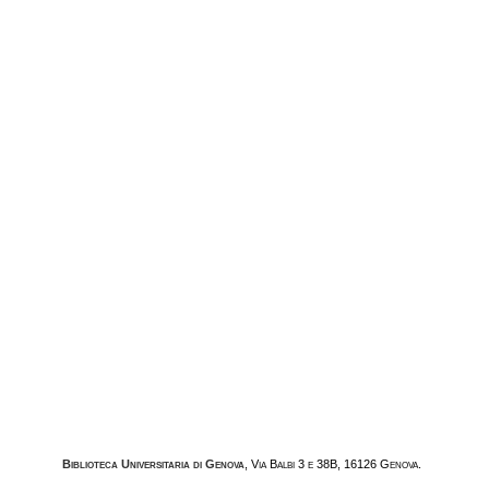
Biblioteca Universitaria di Genova
, Via Balbi 3 e 38B, 16126 Genova.