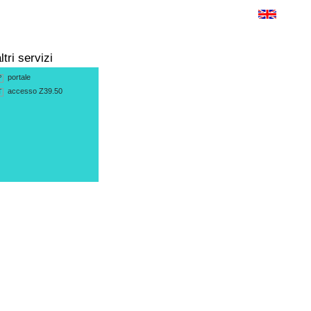
ltri servizi
portale
P
accesso Z39.50
T