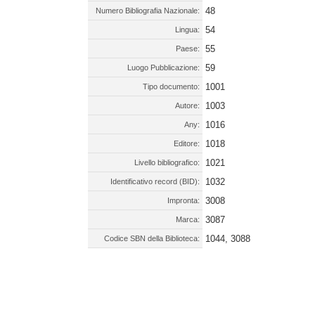
48
Numero Bibliografia Nazionale:
54
Lingua:
55
Paese:
59
Luogo Pubblicazione:
1001
Tipo documento:
1003
Autore:
1016
Any:
1018
Editore:
1021
Livello bibliografico:
1032
Identificativo record (BID):
3008
Impronta:
3087
Marca:
1044, 3088
Codice SBN della Biblioteca: