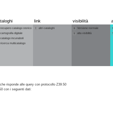
taloghi
link
visibilità
a
recupero catalogo storico
altri cataloghi
Versione normale
I
N
cartografia digitale
alta visibilità
V
catalogo incunaboli
ricerca multicatalogo
he risponde alle query con protocollo Z39.50
50 con i seguenti dati: