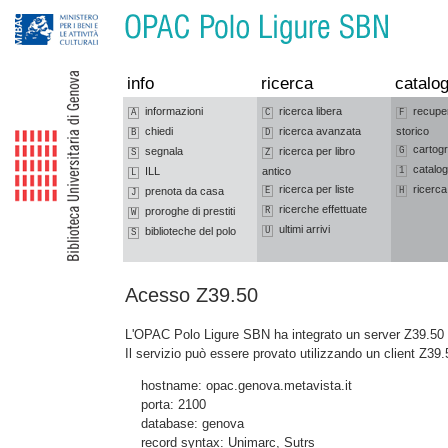
Vai alla navigazione
Vai al contenuto
info
ricerca
catalog
informazioni
ricerca libera
recupe
A
C
F
chiedi
ricerca avanzata
storico
B
D
cartogr
segnala
ricerca per libro
G
S
Z
catalog
ILL
antico
1
L
ricerca per liste
ricerca
prenota da casa
E
H
J
ricerche effettuate
proroghe di prestiti
R
W
ultimi arrivi
biblioteche del polo
U
S
Acesso Z39.50
L'OPAC Polo Ligure SBN ha integrato un server Z39.50 c
Il servizio può essere provato utilizzando un client Z39.
hostname: opac.genova.metavista.it
porta: 2100
database: genova
record syntax: Unimarc, Sutrs