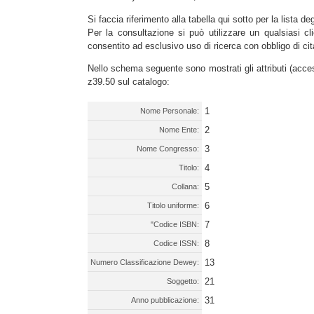
Si faccia riferimento alla tabella qui sotto per la lista de
Per la consultazione si può utilizzare un qualsiasi cli
consentito ad esclusivo uso di ricerca con obbligo di cit
Nello schema seguente sono mostrati gli attributi (acces
z39.50 sul catalogo:
1
Nome Personale:
2
Nome Ente:
3
Nome Congresso:
4
Titolo:
5
Collana:
6
Titolo uniforme:
7
"Codice ISBN:
8
Codice ISSN:
13
Numero Classificazione Dewey:
21
Soggetto:
31
Anno pubblicazione: