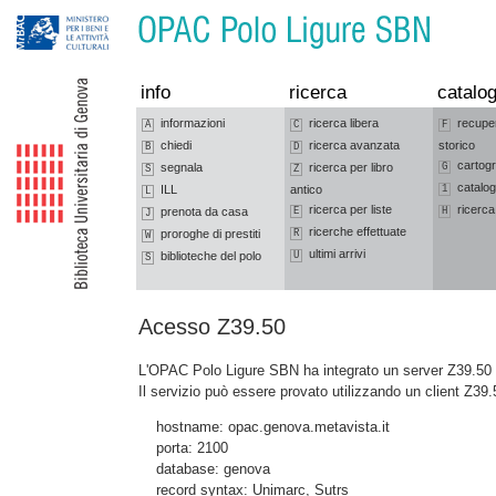
Vai alla navigazione
Vai al contenuto
info
ricerca
catalog
informazioni
ricerca libera
recupe
A
C
F
chiedi
ricerca avanzata
storico
B
D
cartogr
segnala
ricerca per libro
G
S
Z
catalog
ILL
antico
1
L
ricerca per liste
ricerca
prenota da casa
E
H
J
ricerche effettuate
proroghe di prestiti
R
W
ultimi arrivi
biblioteche del polo
U
S
Acesso Z39.50
L'OPAC Polo Ligure SBN ha integrato un server Z39.50 c
Il servizio può essere provato utilizzando un client Z39.
hostname: opac.genova.metavista.it
porta: 2100
database: genova
record syntax: Unimarc, Sutrs