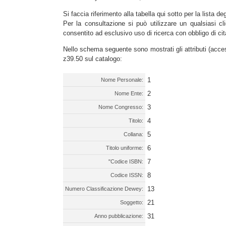
Si faccia riferimento alla tabella qui sotto per la lista de
Per la consultazione si può utilizzare un qualsiasi cli
consentito ad esclusivo uso di ricerca con obbligo di cit
Nello schema seguente sono mostrati gli attributi (acces
z39.50 sul catalogo:
1
Nome Personale:
2
Nome Ente:
3
Nome Congresso:
4
Titolo:
5
Collana:
6
Titolo uniforme:
7
"Codice ISBN:
8
Codice ISSN:
13
Numero Classificazione Dewey:
21
Soggetto:
31
Anno pubblicazione: