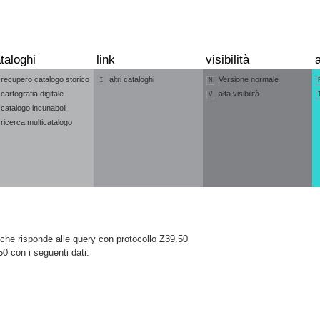
taloghi
link
visibilità
a
recupero catalogo storico
altri cataloghi
Versione normale
I
N
cartografia digitale
alta visibilità
V
catalogo incunaboli
ricerca multicatalogo
he risponde alle query con protocollo Z39.50
50 con i seguenti dati: