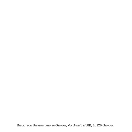
Biblioteca Universitaria di Genova
, Via Balbi 3 e 38B, 16126 Genova.