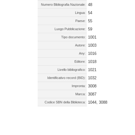
48
Numero Bibliografia Nazionale:
54
Lingua:
55
Paese:
59
Luogo Pubblicazione:
1001
Tipo documento:
1003
Autore:
1016
Any:
1018
Editore:
1021
Livello bibliografico:
1032
Identificativo record (BID):
3008
Impronta:
3087
Marca:
1044, 3088
Codice SBN della Biblioteca: