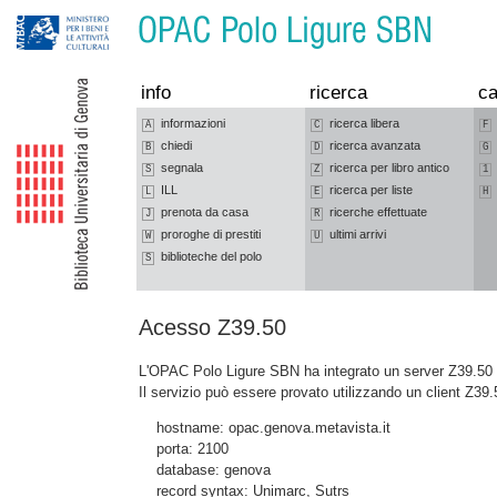
Vai alla navigazione
Vai al contenuto
info
ricerca
ca
informazioni
ricerca libera
A
C
F
chiedi
ricerca avanzata
B
D
G
segnala
ricerca per libro antico
S
Z
1
ILL
ricerca per liste
L
E
H
prenota da casa
ricerche effettuate
J
R
proroghe di prestiti
ultimi arrivi
W
U
biblioteche del polo
S
Acesso Z39.50
L'OPAC Polo Ligure SBN ha integrato un server Z39.50 c
Il servizio può essere provato utilizzando un client Z39.
hostname: opac.genova.metavista.it
porta: 2100
database: genova
record syntax: Unimarc, Sutrs