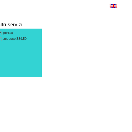
ltri servizi
portale
P
accesso Z39.50
T