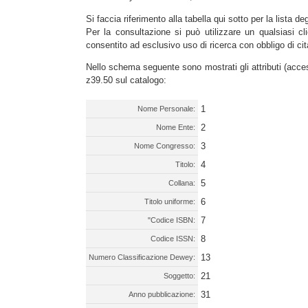
Si faccia riferimento alla tabella qui sotto per la lista de
Per la consultazione si può utilizzare un qualsiasi cli
consentito ad esclusivo uso di ricerca con obbligo di cit
Nello schema seguente sono mostrati gli attributi (acces
z39.50 sul catalogo:
1
Nome Personale:
2
Nome Ente:
3
Nome Congresso:
4
Titolo:
5
Collana:
6
Titolo uniforme:
7
"Codice ISBN:
8
Codice ISSN:
13
Numero Classificazione Dewey:
21
Soggetto:
31
Anno pubblicazione: