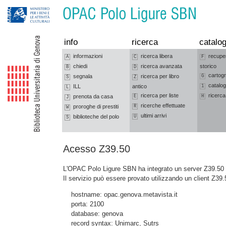
Vai alla navigazione
Vai al contenuto
info
ricerca
catalog
informazioni
ricerca libera
recupe
A
C
F
chiedi
ricerca avanzata
storico
B
D
cartogr
segnala
ricerca per libro
G
S
Z
catalog
ILL
antico
1
L
ricerca per liste
ricerca
prenota da casa
E
H
J
ricerche effettuate
proroghe di prestiti
R
W
ultimi arrivi
biblioteche del polo
U
S
Acesso Z39.50
L'OPAC Polo Ligure SBN ha integrato un server Z39.50 c
Il servizio può essere provato utilizzando un client Z39.
hostname: opac.genova.metavista.it
porta: 2100
database: genova
record syntax: Unimarc, Sutrs