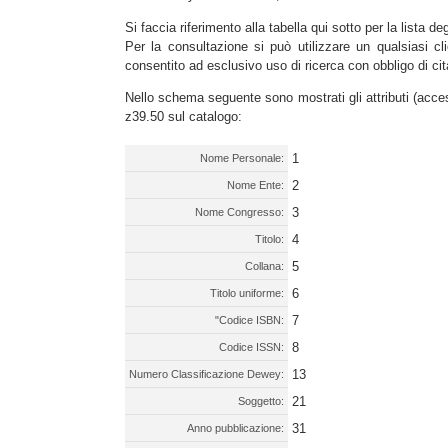
Si faccia riferimento alla tabella qui sotto per la lista de
Per la consultazione si può utilizzare un qualsiasi cli
consentito ad esclusivo uso di ricerca con obbligo di cit
Nello schema seguente sono mostrati gli attributi (acces
z39.50 sul catalogo:
1
Nome Personale:
2
Nome Ente:
3
Nome Congresso:
4
Titolo:
5
Collana:
6
Titolo uniforme:
7
"Codice ISBN:
8
Codice ISSN:
13
Numero Classificazione Dewey:
21
Soggetto:
31
Anno pubblicazione: