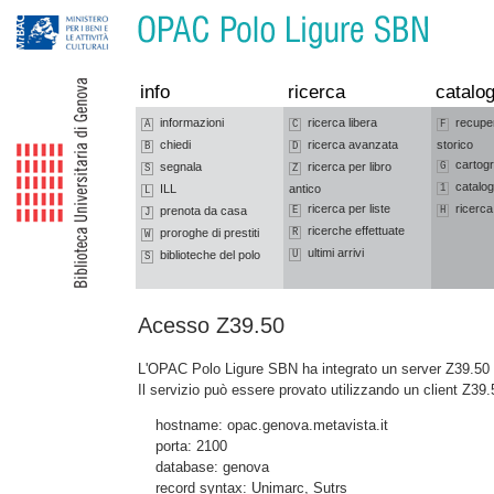
Vai alla navigazione
Vai al contenuto
info
ricerca
catalog
informazioni
ricerca libera
recupe
A
C
F
chiedi
ricerca avanzata
storico
B
D
cartogr
segnala
ricerca per libro
G
S
Z
catalog
ILL
antico
1
L
ricerca per liste
ricerca
prenota da casa
E
H
J
ricerche effettuate
proroghe di prestiti
R
W
ultimi arrivi
biblioteche del polo
U
S
Acesso Z39.50
L'OPAC Polo Ligure SBN ha integrato un server Z39.50 c
Il servizio può essere provato utilizzando un client Z39.
hostname: opac.genova.metavista.it
porta: 2100
database: genova
record syntax: Unimarc, Sutrs